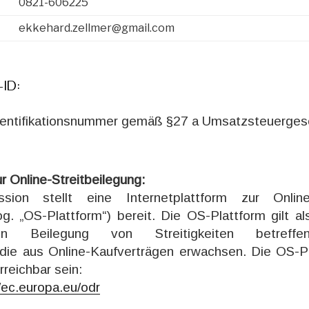
0821-606225
ekkehard.zellmer@gmail.com
ID:
entifikationsnummer gemäß §27 a Umsatzsteuerges
r Online-Streitbeilegung:
ion stellt eine Internetplattform zur Onlin
og. „OS-Plattform“) bereit. Die OS-Plattform gilt al
chen Beilegung von Streitigkeiten betreffe
 die aus Online-Kaufverträgen erwachsen. Die OS-Pl
reichbar sein:
/ec.europa.eu/odr