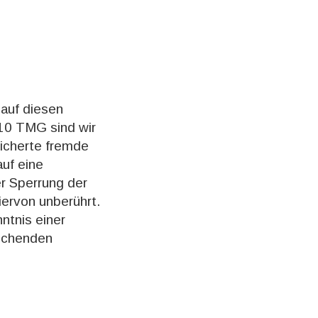
 auf diesen
 10 TMG sind wir
eicherte fremde
uf eine
er Sperrung der
ervon unberührt.
ntnis einer
echenden