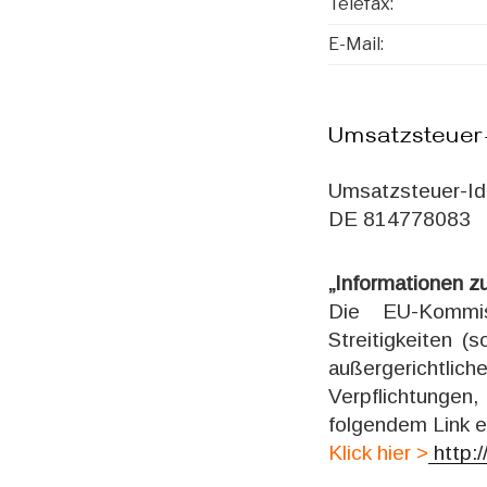
Telefax:
E-Mail:
Umsatzsteuer-
Umsatzsteuer-Id
DE 814778083
„Informationen zu
Die EU-Kommiss
Streitigkeiten (s
außergerichtli
Verpflichtungen,
folgendem Link er
Klick hier >
http:/