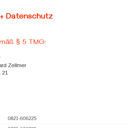
+ Datenschutz
mäß § 5 TMG:
r
ard Zellmer
. 21
0821-606225