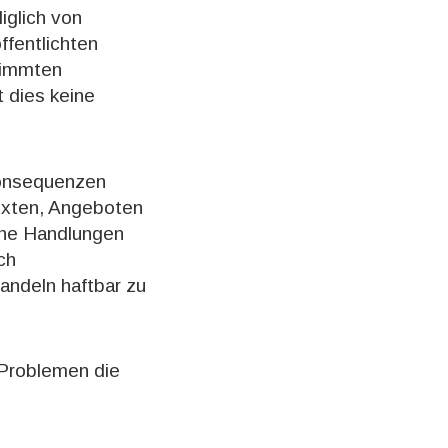
iglich von
ffentlichten
timmten
t dies keine
Konsequenzen
Texten, Angeboten
che Handlungen
ch
andeln haftbar zu
 Problemen die